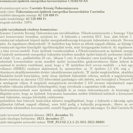
rmányzati épületek energetikai korszerűsítése CSERÉNFÁN
dvezményezett neve:
Cserénfa Község Önkormányzata
ojekt címe:
Önkormányzati épületek energetikai korszerűsítése Cserénfán
erződött támogatás összege:
62 520 000 Ft
ojekt összköltsége:
62 520 000 Ft
mogatás mértéke: 100%
ojekt tartalmának részletes bemutatása:
lyázatot Cserénfa Község Önkormányzata (továbbiakban: Főkedvezményezett) a Somogy Vár
ner) konzorciumi formában nyújtotta be. A fejlesztés a cserénfai 69/2. hrsz. alatt felvet
rmányzati tulajdonát képező épület energiahatékonyság-központú fejlesztésére irányult. Neveze
lex. Az ingatlanon elhelyezkedő ’A’ épületben kap helyet az idősek nappali ellátása, az ifjúsági k
rmányzati ügyeket kiszolgáló ügyfélszolgálati iroda, mint közigazgatási funkció. Az ingatlanon
a házi orvosi rendelő. Ezen épületek vonatkozásában a Főkedvezményezett az épületek energiah
ő határoló szerkezetek energetikai fejlesztése körében mindkét épület határoló szerkezetei (külső 
ső falak 15 cm-, padlásfödém 20 cm-, lábazat 5 cm). A nyílászáró csere kizárólag az ’A’ épületet
ndezések korszerűsítése során mindkét épület korszerűtlen gázkonvektoros fűtése helyett két
azánnal és modern vezérléssel, azzal, hogy a ’B’ épületben lévő orvosi rendelőt – a heti egys
villamos (HMKE) rendszert alakítottunk ki, amennyiben az ’A’ épületre 2,5 kW, míg a 
ektarányos akadálymentesítés történt (akadálymentes parkoló, ’B’ épület megközelítése, akadálym
házásként került benyújtásra, mely olyan épületek fejlesztését célozza, melyek a nagyközöns
kenés ösztönzi az alacsony CO2-kibocsátású gazdaságra való áttérést, ami hozzájárul a Nemzeti 
a semlegessé váljon. A megújuló energiaforrás növekedett 5 kW inverter teljesítményű napele
rséklet változási jellemzőt (felmelegedés), hogy növekszik a napsütéses órák száma.
kedvezményezettnek ezen épületek szolgálják ki az összes önkormányzati- és közösségi fun
llapítást nyert, hogy az épületek folyamatos használata mellett feltétlenül indokolt a környez
etek fejlesztése, energia felvételük csökkentése.
pületekben fent felsorolt funkciókat tekintve megállapítható, hogy a fejlesztés a lakosság egész
díjasokat (idősek nappali ellátása), ezen felül pedig a kulturális programok-, illetve az o
ybevétele tekintetében korcsoporttól, nemtől függetlenül az egész lakosságot. Ez által Cserénfa Kö
ojekt tervezett befejezési dátuma:
2023. december 31.
ojekt tényleges befejezése:
2023. december 27.
ojekt támogatási azonosító száma:
TOP_PLUSZ-2.1.1-21-SO1-2022-00001
--------------------------------------------------------------------------------------------