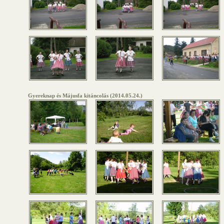
Gyereknap és Májusfa kitáncolás (2014.05.24.)