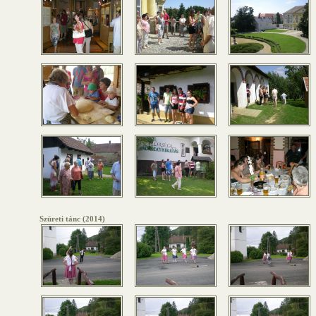
Szüreti tánc (2014)