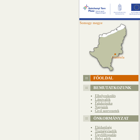
Somogy megye
Cserénfa
Cserénfa
FŐOLDAL
BEMUTATKOZUNK
Elhelyezkedés
Látnivalók
Falukrónika
Napjaink
Civil szervezetek
ÖNKORMÁNYZAT
Elérhetőség
Tisztségviselők
Ügyfélfogadás
Helyi adók