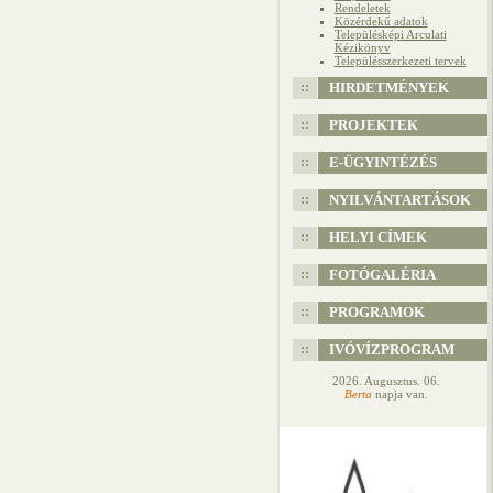
Rendeletek
Közérdekű adatok
Településképi Arculati
Kézikönyv
Településszerkezeti tervek
HIRDETMÉNYEK
PROJEKTEK
E-ÜGYINTÉZÉS
NYILVÁNTARTÁSOK
HELYI CÍMEK
FOTÓGALÉRIA
PROGRAMOK
IVÓVÍZPROGRAM
2026. Augusztus. 06.
Berta
napja van.