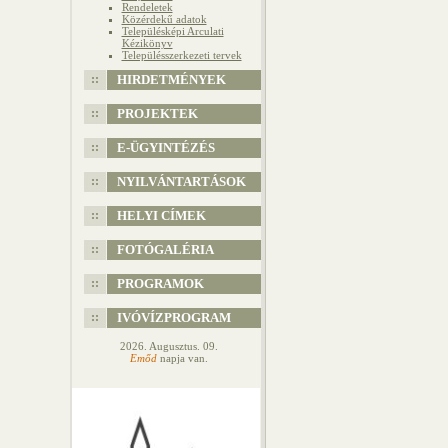
Rendeletek
Közérdekű adatok
Településképi Arculati
Kézikönyv
Településszerkezeti tervek
HIRDETMÉNYEK
PROJEKTEK
E-ÜGYINTÉZÉS
NYILVÁNTARTÁSOK
HELYI CÍMEK
FOTÓGALÉRIA
PROGRAMOK
IVÓVÍZPROGRAM
2026. Augusztus. 09.
Emőd
napja van.