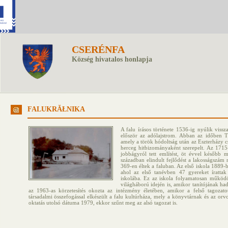
CSERÉNFA
Község hivatalos honlapja
FALUKRĂŁNIKA
A falu írásos története 1536-ig nyúlik vissz
először az adólajstrom. Abban az időben T
amely a török hódoltság után az Eszterházy cs
herceg hitbizományaként szerepelt. Az 1715
jobbágyról tett említést, öt évvel később m
században elindult fejlődést a lakosságszám
369-en éltek a faluban. Az első iskola 1889
ahol az első tanévben 47 gyereket írattak
iskolába. Ez az iskola folyamatosan működ
világháború idején is, amikor tanítójának had
az 1963-as körzetesítés okozta az intézmény életében, amikor a felső tagozatot
társadalmi összefogással elkészült a falu kultúrháza, mely a könyvtárnak és az orvo
oktatás utolsó dátuma 1979, ekkor szűnt meg az alsó tagozat is.