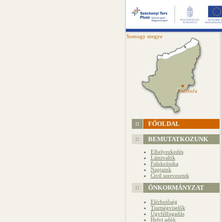
Somogy megye
Cserénfa
Cserénfa
FŐOLDAL
BEMUTATKOZUNK
Elhelyezkedés
Látnivalók
Falukrónika
Napjaink
Civil szervezetek
ÖNKORMÁNYZAT
Elérhetőség
Tisztségviselők
Ügyfélfogadás
Helyi adók