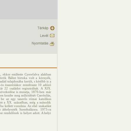
a, ekkor említette Cyerefalva alakban
örök Bálint birtoka volt a környék,
alád tulajdonába került, s később is a
-ös összeíráskor mindössze 10 adózó
ár 22 családot regisztráltak. A XIX.
 növekedése is mutatja, 1870-ben már
-ben kezdte meg működését Cserénfán,
 be az egy tanerős római katolikus
ött a XX. században, még a második
ba kellett vonulnia. Az első szakadást
 áthelyezték Szentbalázsra. 1973-ra
si rendelőnek is helyet adott. A helyi