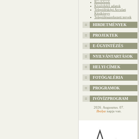
Rendeletek
Közérdekű adatok
Településképi Arculati
Kézikönyv
Településszerkezeti tervek
HIRDETMÉNYEK
PROJEKTEK
E-ÜGYINTÉZÉS
NYILVÁNTARTÁSOK
HELYI CÍMEK
FOTÓGALÉRIA
PROGRAMOK
IVÓVÍZPROGRAM
2026. Augusztus. 07.
Ibolya
napja van.