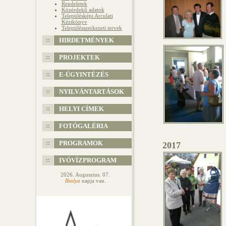
Rendeletek
Közérdekű adatok
Településképi Arculati
Kézikönyv
Településszerkezeti tervek
HIRDETMÉNYEK
PROJEKTEK
E-ÜGYINTÉZÉS
NYILVÁNTARTÁSOK
HELYI CÍMEK
FOTÓGALÉRIA
PROGRAMOK
2017
IVÓVÍZPROGRAM
2026. Augusztus. 07.
Ibolya
napja van.