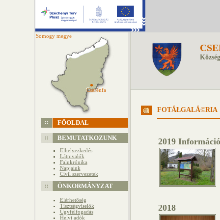
Somogy megye
CSE
Község
Cserénfa
Cserénfa
FOTĂŁGALĂ©RIA
FŐOLDAL
BEMUTATKOZUNK
2019 Információ
Elhelyezkedés
Látnivalók
Falukrónika
Napjaink
Civil szervezetek
ÖNKORMÁNYZAT
Elérhetőség
Tisztségviselők
2018
Ügyfélfogadás
Helyi adók