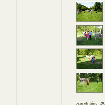
Szüreti tánc (20