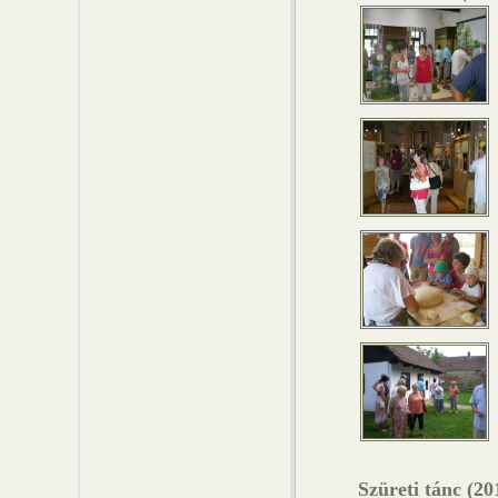
Szüreti tánc (20