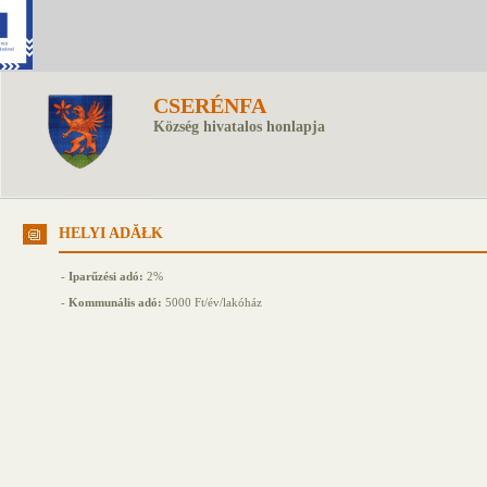
CSERÉNFA
Község hivatalos honlapja
HELYI ADĂŁK
-
Iparűzési adó:
2%
-
Kommunális adó:
5000 Ft/év/lakóház