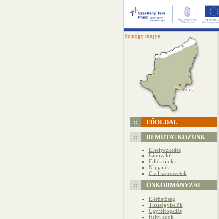
Somogy megye
Cserénfa
Cserénfa
FŐOLDAL
BEMUTATKOZUNK
Elhelyezkedés
Látnivalók
Falukrónika
Napjaink
Civil szervezetek
ÖNKORMÁNYZAT
Elérhetőség
Tisztségviselők
Ügyfélfogadás
Helyi adók