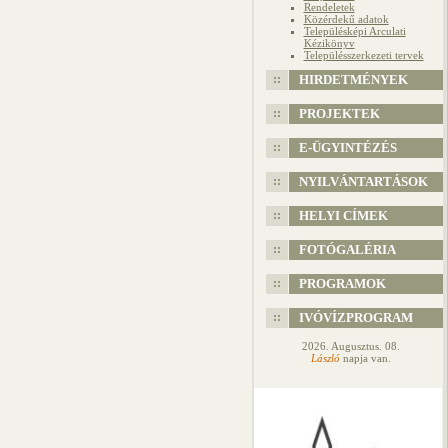
Rendeletek
Közérdekű adatok
Településképi Arculati
Kézikönyv
Településszerkezeti tervek
HIRDETMÉNYEK
PROJEKTEK
E-ÜGYINTÉZÉS
NYILVÁNTARTÁSOK
HELYI CÍMEK
FOTÓGALÉRIA
PROGRAMOK
IVÓVÍZPROGRAM
2026. Augusztus. 08.
László
napja van.