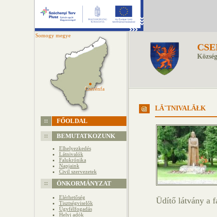
Somogy megye
CSE
Község
Cserénfa
Cserénfa
LĂˇTNIVALĂŁK
FŐOLDAL
BEMUTATKOZUNK
Elhelyezkedés
Látnivalók
Falukrónika
Napjaink
Civil szervezetek
ÖNKORMÁNYZAT
Elérhetőség
Üdítő látvány a f
Tisztségviselők
Ügyfélfogadás
Helyi adók