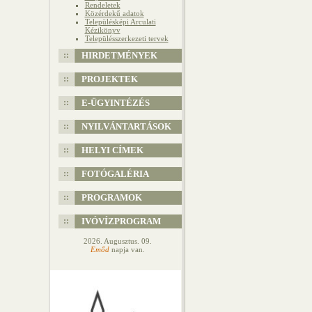
Rendeletek
Közérdekű adatok
Településképi Arculati
Kézikönyv
Településszerkezeti tervek
HIRDETMÉNYEK
PROJEKTEK
E-ÜGYINTÉZÉS
NYILVÁNTARTÁSOK
HELYI CÍMEK
FOTÓGALÉRIA
PROGRAMOK
IVÓVÍZPROGRAM
2026. Augusztus. 09.
Emőd
napja van.